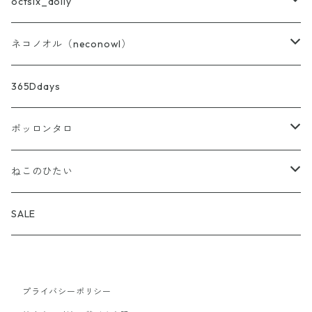
バッグ・ポーチ・布雑貨
octsix_dolly
ニット
セット
ネコノオル（neconowl）
あず灸・ホットピロー
トップス
バッグ・ポーチ・布雑貨
365Ddays
ストーンディフューザー
ボトムス
ホットピロー
ポッロンタロ
アウター
ストーンディフューザー
アロマ雑貨
ねこのひたい
バッグ・帽子・靴下・アクセサリー
ブレンド精油
my aroma
SALE
お試し小分け量り売り
プライバシーポリシー
精油
my aroma