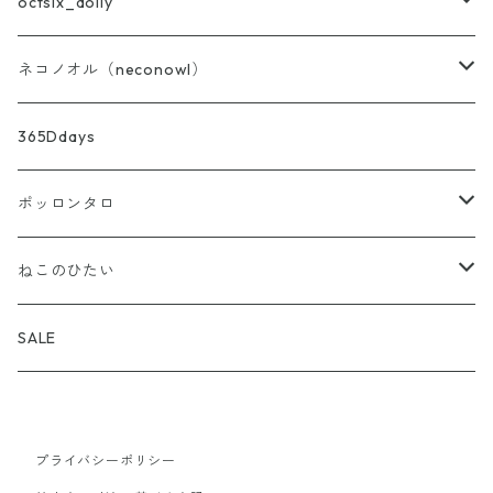
バッグ・ポーチ・布雑貨
octsix_dolly
ニット
セット
ネコノオル（neconowl）
あず灸・ホットピロー
トップス
バッグ・ポーチ・布雑貨
365Ddays
ストーンディフューザー
ボトムス
ホットピロー
ポッロンタロ
アウター
ストーンディフューザー
アロマ雑貨
ねこのひたい
バッグ・帽子・靴下・アクセサリー
ブレンド精油
my aroma
SALE
お試し小分け量り売り
プライバシーポリシー
精油
my aroma