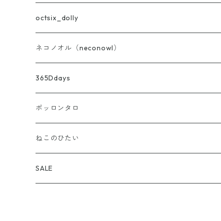
バッグ・ポーチ・布雑貨
octsix_dolly
ニット
セット
ネコノオル（neconowl）
あず灸・ホットピロー
トップス
バッグ・ポーチ・布雑貨
365Ddays
ストーンディフューザー
ボトムス
ホットピロー
ポッロンタロ
アウター
ストーンディフューザー
アロマ雑貨
ねこのひたい
バッグ・帽子・靴下・アクセサリー
ブレンド精油
my aroma
SALE
お試し小分け量り売り