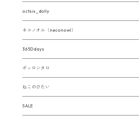
バッグ・ポーチ・布雑貨
octsix_dolly
ニット
セット
ネコノオル（neconowl）
あず灸・ホットピロー
トップス
バッグ・ポーチ・布雑貨
365Ddays
ストーンディフューザー
ボトムス
ホットピロー
ポッロンタロ
アウター
ストーンディフューザー
アロマ雑貨
ねこのひたい
バッグ・帽子・靴下・アクセサリー
ブレンド精油
my aroma
SALE
お試し小分け量り売り