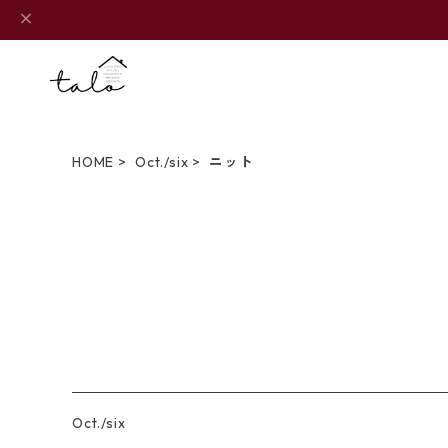
HOME
Oct./six
ニット
Oct./six