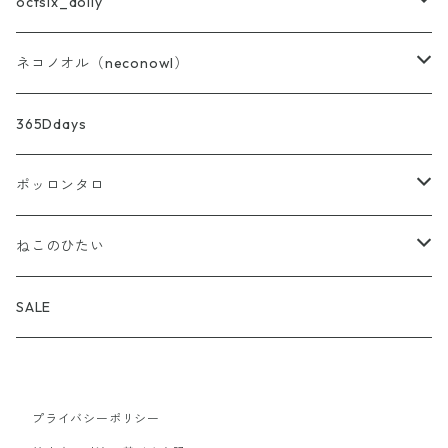
バッグ・ポーチ・布雑貨
octsix_dolly
ニット
セット
ネコノオル（neconowl）
あず灸・ホットピロー
トップス
バッグ・ポーチ・布雑貨
365Ddays
ストーンディフューザー
ボトムス
ホットピロー
ポッロンタロ
アウター
ストーンディフューザー
アロマ雑貨
ねこのひたい
バッグ・帽子・靴下・アクセサリー
ブレンド精油
my aroma
SALE
お試し小分け量り売り
プライバシーポリシー
精油
my aroma