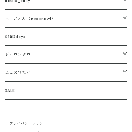
バッグ・ポーチ・布雑貨
octsix_dolly
ニット
セット
ネコノオル（neconowl）
あず灸・ホットピロー
トップス
バッグ・ポーチ・布雑貨
365Ddays
ストーンディフューザー
ボトムス
ホットピロー
ポッロンタロ
アウター
ストーンディフューザー
アロマ雑貨
ねこのひたい
バッグ・帽子・靴下・アクセサリー
ブレンド精油
my aroma
SALE
お試し小分け量り売り
プライバシーポリシー
精油
my aroma